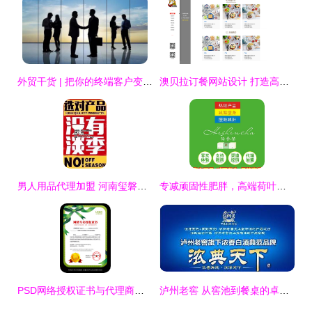
外贸干货 | 把你的终端客户变成你的代理客户，挖掘外贸客户更有效的方法
澳贝拉订餐网站设计 打造高效便捷的在线美食体验
男人用品代理加盟 河南玺磐品牌的市场机遇与加盟策略
专减顽固性肥胖，高端荷叶人参茶 随仕美荷参茶，全国一件发货包邮
PSD网络授权证书与代理商合约模板 企业产品代理合作的法律与视觉保障
泸州老窖 从窖池到餐桌的卓越品质与市场机遇