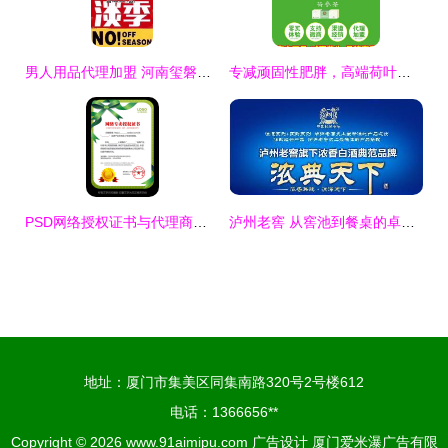
男人用品代理加盟 河南玺磐品牌的市场机遇与加盟策略
专减顽固性肥胖，高端荷叶人参茶 随仕美荷参茶，全国一件发货包邮
PSD网络授权证书与代理商合约模板 企业产品代理合作的法律与视觉保障
泸州老窖 从窖池到餐桌的卓越品质与市场机遇
地址：厦门市集美区同集南路320号2号楼612
电话：1366656**
Copyright © 2026
www.91aimipu.com
广告设计
厦门爱米瀑广告有限